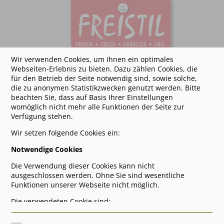
Wir verwenden Cookies, um Ihnen ein optimales
Webseiten-Erlebnis zu bieten. Dazu zählen Cookies, die
für den Betrieb der Seite notwendig sind, sowie solche,
die zu anonymen Statistikzwecken genutzt werden. Bitte
beachten Sie, dass auf Basis Ihrer Einstellungen
womöglich nicht mehr alle Funktionen der Seite zur
Verfügung stehen.
Wir setzen folgende Cookies ein:
Notwendige Cookies
Die Verwendung dieser Cookies kann nicht
ausgeschlossen werden. Ohne Sie sind wesentliche
FREISTIL Theater
Funktionen unserer Webseite nicht möglich.
FREISTIL ist eine
professionelle Freiburger Theatergruppe
, die
Die verwendeten Cookie sind:
2004 entstand und
einstudierte
Dinner-Krimis
und
Konzert-Krimis
sowie
c_ess
: Speichert, dass dieser Hinweis angezeigt wurde und