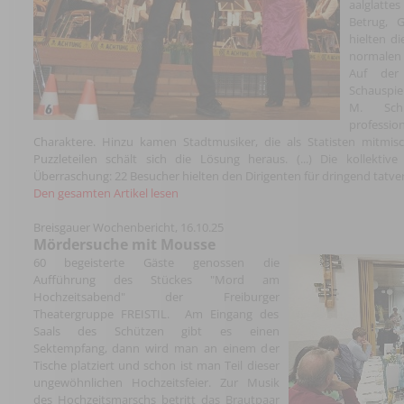
aalglatte
Betrug, 
hielten d
normalen 
Auf der
Schauspiel
M. Schu
profess
Charaktere. Hinzu kamen Stadtmusiker, die als Statisten mitmisch
Puzzleteilen schält sich die Lösung heraus. (...) Die kollekti
Überraschung: 22 Besucher hielten den Dirigenten für dringend tatver
Den gesamten Artikel lesen
Breisgauer Wochenbericht, 16.10.25
Mördersuche mit Mousse
60 begeisterte Gäste genossen die
Aufführung des Stückes "Mord am
Hochzeitsabend" der Freiburger
Theatergruppe FREISTIL. Am Eingang des
Saals des Schützen gibt es einen
Sektempfang, dann wird man an einem der
Tische platziert und schon ist man Teil dieser
ungewöhnlichen Hochzeitsfeier. Zur Musik
des Hochzeitsmarschs betritt das Brautpaar