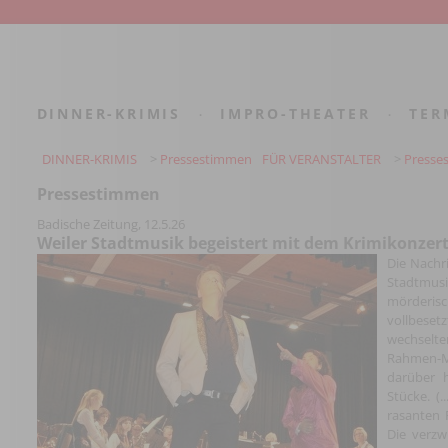
DINNER-KRIMIS
IMPRO-THEATER
TER
·
·
DINNER-KRIMIS
>
Pressestimmen
FÜR VERANSTALTER
>
Presse
Pressestimmen
Badische Zeitung, 12.5.26
Weiler Stadtmusik begeistert mit dem Krimikonzer
Die Nachr
Stadtmus
mörderisc
vollbesetz
wechselte
Rahmen-M
darüber 
Stücke. (.
rasanten
Die verzw