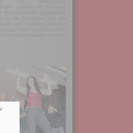
hlich sich offenbarenden
nfehden vonseiten des Bräutigams
r etwas zweifelhaften Vergangenheit
ut. (...) Die Freundinnen Lena und
waren vom kulinarisch-kulturellen
der sogar selbst nochmals besuchen.
scheunenerlebnis erhalten zu haben.
u