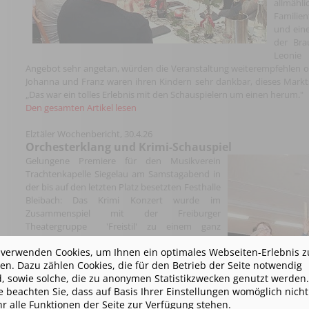
allmä
Familie
und eine
der Bra
Leonie 
Angebot sehr angetan, würden die Veranstaltung weiterempfehlen o
Johanna und Franz waren ihren Kindern sehr dankbar, dieses Markt
„Das war ein tolles Erlebnis mit den Schauspielern um einen herum."
Den gesamten Artikel lesen
Elztäler Wochenbericht, 30.4.26
Orchesterklang und Krimi-Schauspiel
Gelungene Premiere für den Musikverein
Trachtenkapelle Siegelau am Samstagabend in
der bis auf den letzten Platz besetzten Festhalle
Bleibach: Das Krimi Konzert wurde im
Zusammenspiel mit der Freiburger
Theatergruppe 'Freistil' zu einem ganz
besonderen Erlebnis. Musik und Theaterspiel
 verwenden Cookies, um Ihnen ein optimales Webseiten-Erlebnis z
gingen beim Stück 'Der Tote mit der Trommel'
ten. Dazu zählen Cookies, die für den Betrieb der Seite notwendig
fließend ineinander über und die kurzweilige
d, sowie solche, die zu anonymen Statistikzwecken genutzt werden.
Kriminalgeschichte mit zahlreichen
te beachten Sie, dass auf Basis Ihrer Einstellungen womöglich nicht
Szenenwechsel sorgte für Spannung bis zum
r alle Funktionen der Seite zur Verfügung stehen.
Schluss. Die Abstimmung mit dem Orchester