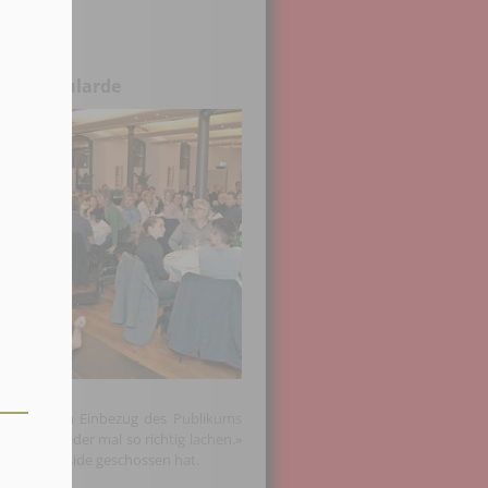
haar)
 Maispoularde
Idee mit dem Einbezug des Publikums
nn man wieder mal so richtig lachen.»
wer im Riverside geschossen hat.