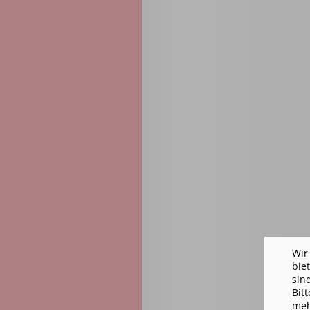
Wir
bie
sin
Bit
meh