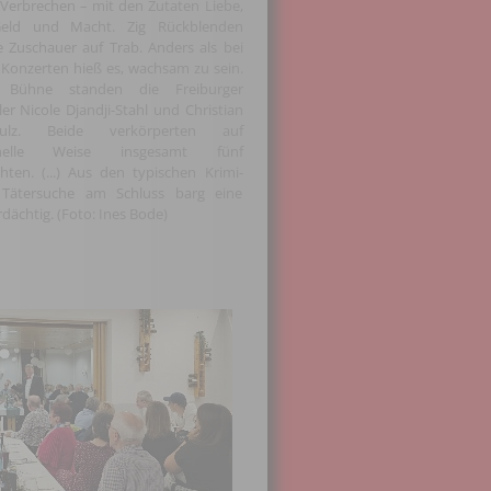
s Verbrechen – mit den Zutaten Liebe,
Geld und Macht. Zig Rückblenden
ie Zuschauer auf Trab. Anders als bei
Konzerten hieß es, wachsam zu sein.
 Bühne standen die Freiburger
er Nicole Djandji-Stahl und Christian
lz. Beide verkörperten auf
ionelle Weise insgesamt fünf
ten. (...) Aus den typischen Krimi-
ve Tätersuche am Schluss barg eine
dächtig. (Foto: Ines Bode)