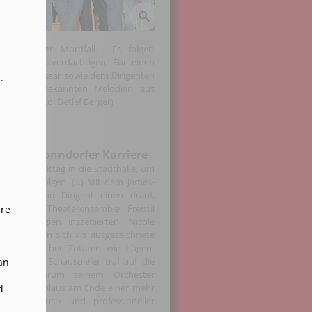
n plötzlicher Mordfall. Es folgen
reichen Tatverdächtigen. Für einen
 dem Kommissar sowie dem Dirigenten
.
pelle mit bekannten Melodien aus
häre. (Foto: Detlef Berger)
t eine Bonndorfer Karriere
en Nachmittag in die Stadthalle, um
 mitzuverfolgen. (...) Mit dem James-
Orchester und Dirigent einen drauf,
eiburger Theaterensemble Freistil
hre
lle Energien inszenierten. Nicole
ung erwiesen sich als ausgezeichnete
ich klassischer Zutaten wie Lügen,
onalität der Schauspieler traf auf die
an
n, der wiederum seinem Orchester
 Tosender Applaus am Ende einer mehr
d
llenter Musik und professioneller