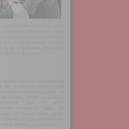
 Kochs feststellen kann. Jetzt wird es
auspieler den Saal verlassen, um die
nü-Gang serviert. Es wird diskutiert.
 so in munteren Kontakt mit ihren
hrung der ausgebildeten Schauspieler
m Abschluss das Dessert.
tagabend genossen sechsundvierzig
er das schmackhafte Dinner und die
gsgeladene Unterhaltung durch die
des Theaters „Freistil" aus Freiburg.
pannende Spiel mit einem
schenden Mordfall zu Beginn der
tsfeier von Sandra (Nicole Djandji-
nd ihrem frisch angetrauten Ehemann
ischer (Christian Schulz) lebte von