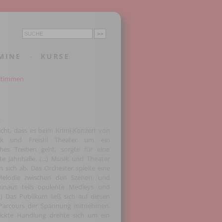
MINE
KURSE
·
stimmen
t
icht, dass es beim Krimi-Konzert von
ik und Freistil Theater um ein
hes Treiben geht, sorgte für eine
te Jahnhalle. (...) Musik und Theater
n sich ab. Das Orchester spielte eine
elodie zwischen den Szenen, und
hinaus teils opulente Medleys und
..) Das Publikum ließ sich auf diesen
 Parcours der Spannung mitnehmen.
ickte Handlung drehte sich um ein