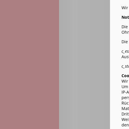
Wir
Not
Die
Ohn
Die
c_es
Aus
c_st
Coo
Wir
Um 
IP-
per
Rüc
Mat
Dri
Wei
den