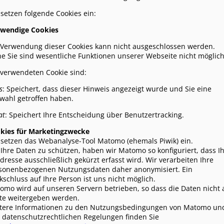
unter Leitung von Dirigent Stephan Wehrle
 setzen folgende Cookies ein:
passte perfekt und so entstand ein
unterhaltsames und kurzweiliges
wendige Cookies
Gesamterlebnis. Im Mittelpunkt des Krimi-Konzertes stand ei
umfangreiche Ermittlungen und Verhöre des Kommissars mit zahl
 Verwendung dieser Cookies kann nicht ausgeschlossen werden.
Schreckmoment sorgten kurz vor der Pause mehrere 'Schüsse', die
e Sie sind wesentliche Funktionen unserer Webseite nicht möglich
galten. Zwischen den einzelnen Szenen sorgte die Trachtenka
 verwendeten Cookie sind:
Kriminalfilmen und Serien für die stimmungsvolle musikalische Atmosp
Den gesamten Artikel lesen
s
: Speichert, dass dieser Hinweis angezeigt wurde und Sie eine
wahl getroffen haben.
Badische Zeitung, 26.11.24
Musikalischer Krimi beende
at
: Speichert Ihre Entscheidung über Benutzertracking.
Etwa 400 Besucher strömten am spät
das musikalisch-kriminelle Spektakel
kies für Marketingzwecke
Bond-Klassiker „Skyfall" setzten 
 setzen das Webanalyse-Tool Matomo (ehemals Piwik) ein.
während die Schauspieler vom Fr
Ihre Daten zu schützen, haben wir Matomo so konfiguriert, dass I
menschliche Abgründe und krimine
Adresse ausschließlich gekürzt erfasst wird. Wir verarbeiten Ihre
Djandji-Stahl und Christoph Hüllstr
sonenbezogenen Nutzungsdaten daher anonymisiert. Ein
Verwandlungskünstler, bedienten s
kschluss auf Ihre Person ist uns nicht möglich.
Intrigen und Sex. (...) Die Professi
omo wird auf unseren Servern betrieben, so dass die Daten nicht 
Professionalität des Dirigente
tte weitergeben werden.
exzellentes Können entlockte. (...)
tere Informationen zu den Nutzungsbedingungen von Matomo un
als gelungenen Melange aus exze
 datenschutzrechtlichen Regelungen finden Sie