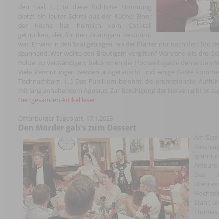
den Saal. (...) In diese fröhliche Stimmung
platzt ein lauter Schrei aus der Küche: Einer
der Köche hat heimlich vom Cocktail
getrunken, der für den Bräutigam bestimmt
war. Er wird in den Saal getragen, wo der Pfarrer nur noch den Tod des
spannend: Wer wollte den Bräutigam vergiften? Während die drei Sch
Polizei zu verständigen, bekommen die Hochzeitsgäste den ersten Me
Viele Vermutungen werden ausgetauscht und einige Gäste kommen
Tischnachbarn. (...) Das Publikum belohnt die professionelle Auffü
mit lang anhaltendem Applaus. Zur Beruhigung der Nerven gibt es zu
Den gesamten Artikel lesen
Offenburger Tageblatt, 17.1.2023
Den Mörder gab's zum Dessert
Am Sams
Zuschau
spannun
Akteure 
Das s
überra
Hochzei
Stahl) u
Thomas F