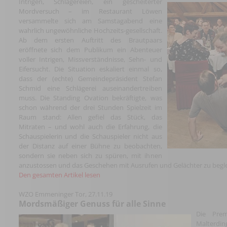
Intrigen, Schlägereien, ein gescheiterter
Mordversuch – im Restaurant Löwen
versammelte sich am Samstagabend eine
wahrlich ungewöhnliche Hochzeits-gesellschaft.
Ab dem ersten Auftritt des Brautpaars
eröffnete sich dem Publikum ein Abenteuer
voller Intrigen, Missverständnisse, Sehn- und
Eifersucht. Die Situation eskaliert einmal so,
dass der (echte) Gemeindepräsident Stefan
Schmid eine Schlägerei auseinandertreiben
muss. Die Standing Ovation bekräftigte, was
schon während der drei Stunden Spielzeit im
Raum stand: Allen gefiel das Stück, das
Mitraten – und wohl auch die Erfahrung, die
Schauspielerin und die Schauspieler nicht aus
der Distanz auf einer Bühne zu beobachten,
sondern sie neben sich zu spüren, mit ihnen
anzustossen und das Geschehen mit Ausrufen und Gelächter zu begleit
Den gesamten Artikel lesen
WZO Emmeninger Tor,
27.11.19
Mordsmäßiger Genuss für alle Sinne
Die Prem
Malterdin