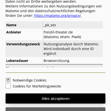
Technische Anforderungen
Daten nicht an Dritte weitergeben werden.
Weitere Informationen zu den Nutzungsbedingungen von
Theatersport
Matomo und den datenschutzrechtlichen Regelungen
Impro-Krimi
finden Sie unter:
https://matomo.org/privacy/
.
Gemischtes Doppel: Schauspiel und Chor
Name
_pk_ses
Technische Anforderungen
Ablauf
Anbieter
freistil-theater.de
(Matomo; ehem. Piwik)
Impro-Termine in Freiburg
Verwendungszweck
Nutzungsanalyse durch Matomo.
Tickets für Impro-Theater
Wird individuell durch eine ID
Gästekommentare
ergänzt
Walk-Acts
Impro-Theater-Sommer 2022 Stadtgarten
Lebensdauer
Browsersitzung
Impro-Theater-Sommer 2021 Stadtgarten
Name
_pk_id
Impro-Theater-Sommer 2020
Anbieter
freistil-theater.de
AKTUELL
(Matomo; ehem. Piwik)
Notwendige Cookies
Archiv 2026
Cookies für Marketingzwecke
Verwendungszweck
Nutzungsanalyse durch Matomo.
Archiv 2025
Wird individuell durch eine ID
Archiv 2024
ergänzt
Alles akzeptieren
Archiv 2023
Lebensdauer
1 Jahr
Archiv 2022
Archiv 2021