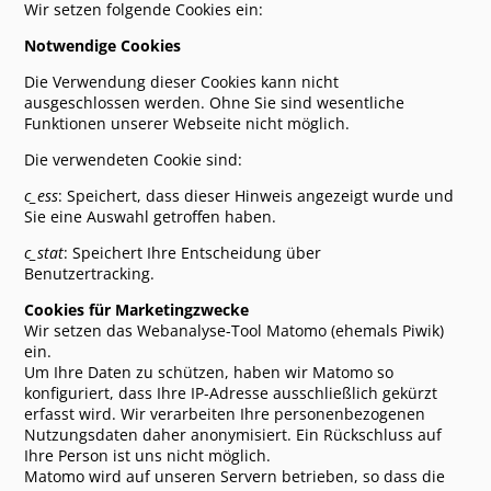
Mord auf der Single-Party
Wir setzen folgende Cookies ein:
Mord auf der Klinik-Feier
Notwendige Cookies
NEU: Mord auf der UFO-Tagung
Die Verwendung dieser Cookies kann nicht
Fragen / Antworten
ausgeschlossen werden. Ohne Sie sind wesentliche
Auftrittsfotos Dinner-Krimis
Funktionen unserer Webseite nicht möglich.
Gästekommentare
Pressestimmen
Die verwendeten Cookie sind:
Alte Pressestimmen: 2005-2010
c_ess
: Speichert, dass dieser Hinweis angezeigt wurde und
Sie eine Auswahl getroffen haben.
Dinner-Krimis in der Schweiz
c_stat
: Speichert Ihre Entscheidung über
AUFTRITTSTERMINE
Benutzertracking.
Tickets kaufen
Online-Tickets Dinner-Krimi Freiburg
Cookies für Marketingzwecke
Online-Tickets Dinner-Krimi Glattfelden
Wir setzen das Webanalyse-Tool Matomo (ehemals Piwik)
Online Tickets Improtheater in Freiburg
ein.
Um Ihre Daten zu schützen, haben wir Matomo so
Eintrittspreise
konfiguriert, dass Ihre IP-Adresse ausschließlich gekürzt
erfasst wird. Wir verarbeiten Ihre personenbezogenen
IMPRO-THEATER
Nutzungsdaten daher anonymisiert. Ein Rückschluss auf
Impro-Comedy-Show
Ihre Person ist uns nicht möglich.
Ablauf
Matomo wird auf unseren Servern betrieben, so dass die