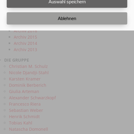
Auswahl speichern
Archiv 2020
Archiv 2019
Archiv 2018
Ablehnen
Archiv 2017
Archiv 2016
Archiv 2015
Archiv 2014
Archiv 2013
DIE GRUPPE
Christian M. Schulz
Nicole Djandji-Stahl
Karsten Kramer
Dominik Berberich
Giulia Arteman
Alexander Schwarzkopf
Francesco Riera
Sebastian Weber
Henrik Schmidt
Tobias Kahl
Natascha Domonell