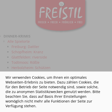
DINNER-KRIMIS
Alle Spielorte
Freiburg: Dattler
Schopfheim: Kranz
Glattfelden: riverside
Todtmoos: Rößle
Herbolzheim: Schützen
Bad Bellingen: Ettenbühl
Wir verwenden Cookies, um Ihnen ein optimales
Titisee: Jostalstüble
Webseiten-Erlebnis zu bieten. Dazu zählen Cookies, die
für den Betrieb der Seite notwendig sind, sowie solche,
Tickets für Dinner-Krimis
die zu anonymen Statistikzwecken genutzt werden. Bitte
Alle Mordfälle
beachten Sie, dass auf Basis Ihrer Einstellungen
Mord am Filmset
womöglich nicht mehr alle Funktionen der Seite zur
Mord auf dem Betriebsfest
Verfügung stehen.
Mord auf dem Klassentreffen