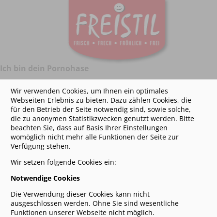
Ich bin dein Pornohase
Bei der Casting-
Wir verwenden Cookies, um Ihnen ein optimales
Show
Webseiten-Erlebnis zu bieten. Dazu zählen Cookies, die
"Deutschland
für den Betrieb der Seite notwendig sind, sowie solche,
sucht seine
die zu anonymen Statistikzwecken genutzt werden. Bitte
Stimme" (DSSS)
beachten Sie, dass auf Basis Ihrer Einstellungen
am 14. Januar
womöglich nicht mehr alle Funktionen der Seite zur
Verfügung stehen.
2014 im
ausverkauften E-
Wir setzen folgende Cookies ein:
Werk gewann
Gian-Luca
Notwendige Cookies
(Christoph
Die Verwendung dieser Cookies kann nicht
Hüllstrung), der
ausgeschlossen werden. Ohne Sie sind wesentliche
21jährige
Funktionen unserer Webseite nicht möglich.