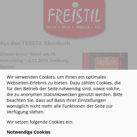
Aus dem FREISTIL Gästebuch
Dinner-Krimi
"Mord am 75.
Geburtstag
",
6.12.2014, Freiburg,
Dattler
Wir verwenden Cookies, um Ihnen ein optimales
Danke für den unterhaltsamen
Webseiten-Erlebnis zu bieten. Dazu zählen Cookies, die
Abend!! Grüße vom
für den Betrieb der Seite notwendig sind, sowie solche,
Kaiserstuhl
die zu anonymen Statistikzwecken genutzt werden. Bitte
beachten Sie, dass auf Basis Ihrer Einstellungen
Dinner-Krimi
"Mord auf dem
womöglich nicht mehr alle Funktionen der Seite zur
Psychologenkongress
",
8.12.2014,
Verfügung stehen.
Freiburg, Dattler
Wir setzen folgende Cookies ein:
Man kann uns schon als
Wiederholungstäter bezeichnen. Wir haben den Abend sehr
Notwendige Cookies