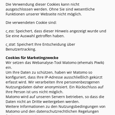
genossen und uns bestens unterhalten. (Toni und Siliva aus
Die Verwendung dieser Cookies kann nicht
der Schweiz)
ausgeschlossen werden. Ohne Sie sind wesentliche
Das SAMBA team war sehr begeistert und hatte sehr viel
Funktionen unserer Webseite nicht möglich.
Spaß! Direkt haben wir es als unser Sommer Programm
vorgeschlagen war super! (Filiz, Petra, Karin, Monika,
Die verwendeten Cookie sind:
Milena, Verena, Cinzia, Martina, Herr Fuchs)
c_ess
: Speichert, dass dieser Hinweis angezeigt wurde und
Sie eine Auswahl getroffen haben.
Dinner-Krimi
"Mord am Filmset
",
9.12.2014 für
coop
, Basel,
Safran Zunft
c_stat
: Speichert Ihre Entscheidung über
Benutzertracking.
Ungewöhnlich, spannend, lustig, wunderlich, skuril,
überraschend - einfach toll. Weiterhin viel Erfolg.
Cookies für Marketingzwecke
Vielen Dank für die tolle Aufführung und für die ganze
Wir setzen das Webanalyse-Tool Matomo (ehemals Piwik)
Organisation des Abends. Es war wirklich super! (Emanuelle
ein.
Genoud)
Um Ihre Daten zu schützen, haben wir Matomo so
konfiguriert, dass Ihre IP-Adresse ausschließlich gekürzt
Super Show spannend bis zum bitteren Ende!
erfasst wird. Wir verarbeiten Ihre personenbezogenen
Tolle Show aber der falsche Mörder
Nutzungsdaten daher anonymisiert. Ein Rückschluss auf
Clooney "what else"?
Ihre Person ist uns nicht möglich.
Matomo wird auf unseren Servern betrieben, so dass die
Dinner-Krimi
"Mord auf dem Psychologenkongress
",
11.12.2014,
Daten nicht an Dritte weitergeben werden.
Efringen-Kirchen/Welmlingen, Hirschen
Weitere Informationen zu den Nutzungsbedingungen von
Matomo und den datenschutzrechtlichen Regelungen
Vielen Dank für den schönen Abend!