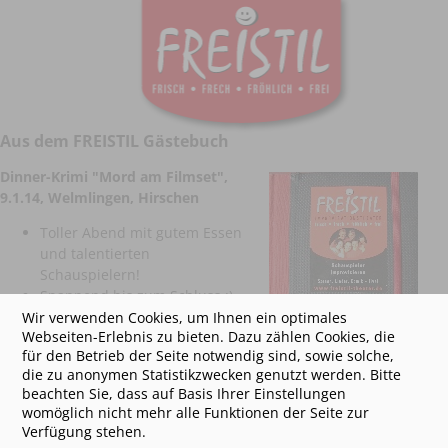
Aus dem FREISTIL Gästebuch
Dinner-Krimi "Mord am Filmset"
,
9.1.14, Welmlingen, Hirschen
Toller Abend mit gutem Essen
und talentierten
Schauspielern!
Spannend bis zum Schluss :)
Wir verwenden Cookies, um Ihnen ein optimales
Dinner-Krimi "Mord am
Webseiten-Erlebnis zu bieten. Dazu zählen Cookies, die
Hochzeitsabend", 10.1.14,
für den Betrieb der Seite notwendig sind, sowie solche,
Scherzheim, Zur Blume
die zu anonymen Statistikzwecken genutzt werden. Bitte
beachten Sie, dass auf Basis Ihrer Einstellungen
Super Abend mit tollem
womöglich nicht mehr alle Funktionen der Seite zur
Viergänge-Menue und talentierten Schauspielern! (Vera und
Verfügung stehen.