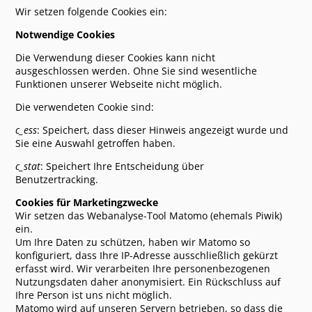
Franz)
Wir setzen folgende Cookies ein:
Dinner-Krimi "Mord am 75. Geburtstag"
, 11.1.14, Offenburg,
Notwendige Cookies
Sonne
Die Verwendung dieser Cookies kann nicht
Danke für diesen unterhaltsamen Abend. Ihr seid eine
ausgeschlossen werden. Ohne Sie sind wesentliche
super Truppe. Es war bestimmt nicht das letzte Mal. (Petra
Funktionen unserer Webseite nicht möglich.
und Bernd Kaiser)
Die verwendeten Cookie sind:
Die Casting-Show - das Finale, 14.1.14, Freiburg, E-Werk
c_ess
: Speichert, dass dieser Hinweis angezeigt wurde und
Haarigen Dank (das Creativ Coiffeur Löffler - Team)
Sie eine Auswahl getroffen haben.
Toll! Ein sehr schöner, toller Abend!!
c_stat
: Speichert Ihre Entscheidung über
Benutzertracking.
Dinner-Krimi "Mord am Filmset"
, 17.1.14, Freiburg, Dattler
Cookies für Marketingzwecke
Sehr schön - es hat uns außerordentlich gut gefallen! Wir
Wir setzen das Webanalyse-Tool Matomo (ehemals Piwik)
kommen sehr gerne wieder.
ein.
Die weite Anfahrt hat sich in jedem Fall gelohnt. Danke dem
Um Ihre Daten zu schützen, haben wir Matomo so
Reschissörr und seinem Dreierteam. (Gis und Gebhard
konfiguriert, dass Ihre IP-Adresse ausschließlich gekürzt
Glaser aus Achern)
erfasst wird. Wir verarbeiten Ihre personenbezogenen
Überragende schauspielerische Leistung, wir haben uns
Nutzungsdaten daher anonymisiert. Ein Rückschluss auf
schlapp gelacht! Bravo! (Abe und Isabell)
Ihre Person ist uns nicht möglich.
Super spannender und aufregender Abend. Immer wieder
Matomo wird auf unseren Servern betrieben, so dass die