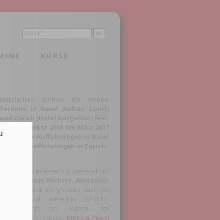
MINE
KURSE
·
Inzwischen stehen die neuen
Termine in Basel (Safran Zunft)
und Zürich (Hotel Spirgarten) fest:
Von Dezember 2016 bis März 2017
u
sind es vier Aufführungen in Basel
und fünf Aufführungen in Zürich.
In Basel gab es einen Pächterwechsel.
Auch der
neue Pächter, Alexander
Kaden
, bietet im grossen Saal der
Safran Zunft weiterhin FREISTIL
Dinner-Krimis an. Neben der
Premiere
des Stückes
Mord auf dem