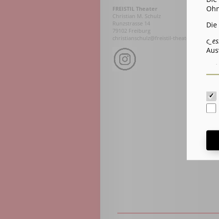
Ohn
FREISTIL Theater
Christian M. Schulz
Runzstrasse 14
Die
79102 Freiburg
christianschulz@freistil-theater.de
c_es
Aus
c_st
Coo
Wir
Um 
IP-
per
Rüc
Mat
Dri
Wei
den
unt
Na
Anb