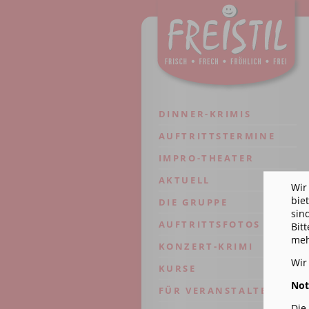
DINNER-KRIMIS
AUFTRITTSTERMINE
IMPRO-THEATER
AKTUELL
Wir
bie
DIE GRUPPE
sin
AUFTRITTSFOTOS
Bit
meh
KONZERT-KRIMI
Wir
KURSE
Not
FÜR VERANSTALTER
Die