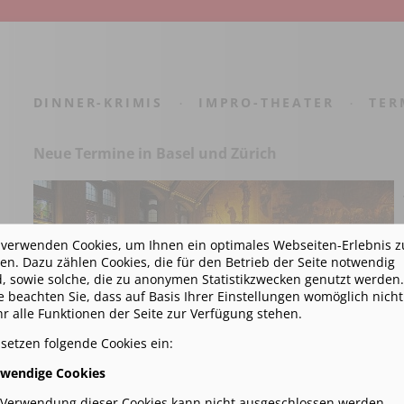
DINNER-KRIMIS
IMPRO-THEATER
TER
·
·
Neue Termine in Basel und Zürich
 verwenden Cookies, um Ihnen ein optimales Webseiten-Erlebnis z
ten. Dazu zählen Cookies, die für den Betrieb der Seite notwendig
d, sowie solche, die zu anonymen Statistikzwecken genutzt werden.
te beachten Sie, dass auf Basis Ihrer Einstellungen womöglich nicht
r alle Funktionen der Seite zur Verfügung stehen.
 setzen folgende Cookies ein:
wendige Cookies
 Verwendung dieser Cookies kann nicht ausgeschlossen werden.